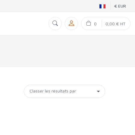
€ EUR
0
0,00 € HT