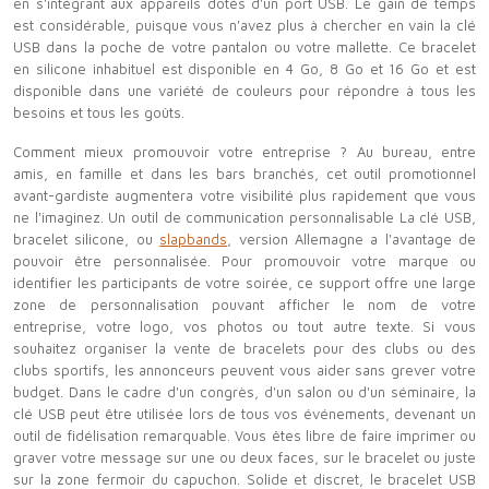
en s'intégrant aux appareils dotés d'un port USB. Le gain de temps
est considérable, puisque vous n'avez plus à chercher en vain la clé
USB dans la poche de votre pantalon ou votre mallette. Ce bracelet
en silicone inhabituel est disponible en 4 Go, 8 Go et 16 Go et est
disponible dans une variété de couleurs pour répondre à tous les
besoins et tous les goûts.
Comment mieux promouvoir votre entreprise ? Au bureau, entre
amis, en famille et dans les bars branchés, cet outil promotionnel
avant-gardiste augmentera votre visibilité plus rapidement que vous
ne l'imaginez. Un outil de communication personnalisable La clé USB,
bracelet silicone, ou
slapbands
, version Allemagne a l'avantage de
pouvoir être personnalisée. Pour promouvoir votre marque ou
identifier les participants de votre soirée, ce support offre une large
zone de personnalisation pouvant afficher le nom de votre
entreprise, votre logo, vos photos ou tout autre texte. Si vous
souhaitez organiser la vente de bracelets pour des clubs ou des
clubs sportifs, les annonceurs peuvent vous aider sans grever votre
budget. Dans le cadre d'un congrès, d'un salon ou d'un séminaire, la
clé USB peut être utilisée lors de tous vos événements, devenant un
outil de fidélisation remarquable. Vous êtes libre de faire imprimer ou
graver votre message sur une ou deux faces, sur le bracelet ou juste
sur la zone fermoir du capuchon. Solide et discret, le bracelet USB