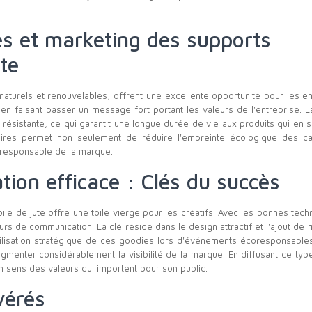
s et marketing des supports
ute
 naturels et renouvelables, offrent une excellente opportunité pour les e
n faisant passer un message fort portant les valeurs de l'entreprise. L
ès résistante, ce qui garantit une longue durée de vie aux produits qui en s
citaires permet non seulement de réduire l'empreinte écologique des 
 responsable de la marque.
ation efficace : Clés du succès
ile de jute offre une toile vierge pour les créatifs. Avec les bonnes tec
rs de communication. La clé réside dans le design attractif et l'ajout d
utilisation stratégique de ces goodies lors d'événements écoresponsabl
gmenter considérablement la visibilité de la marque. En diffusant ce typ
n sens des valeurs qui importent pour son public.
vérés