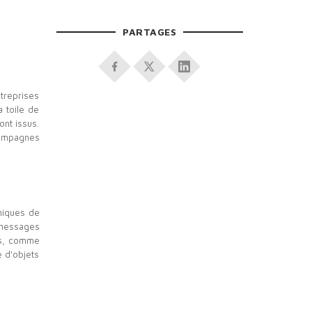
PARTAGES
ntreprises
a toile de
ont issus.
campagnes
hniques de
e messages
es, comme
e d'objets