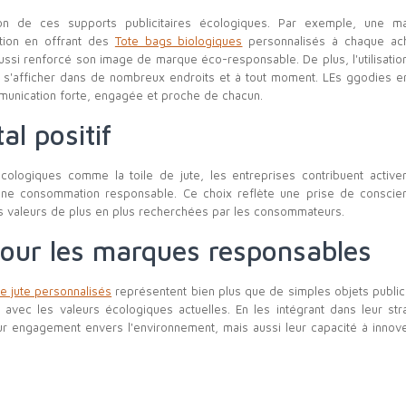
sation de ces supports publicitaires écologiques. Par exemple, une 
tion en offrant des
Tote bags biologiques
personnalisés à chaque ach
aussi renforcé son image de marque éco-responsable. De plus, l'utilisatio
e s'afficher dans de nombreux endroits et à tout moment. LEs ggodies en
munication forte, engagée et proche de chacun.
l positif
écologiques comme la toile de jute, les entreprises contribuent active
'une consommation responsable. Ce choix reflète une prise de conscie
s valeurs de plus en plus recherchées par les consommateurs.
pour les marques responsables
de jute personnalisés
représentent bien plus que de simples objets publicit
avec les valeurs écologiques actuelles. En les intégrant dans leur str
ur engagement envers l'environnement, mais aussi leur capacité à innove