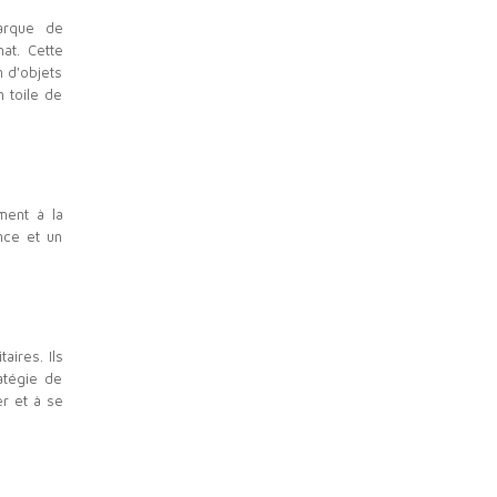
marque de
at. Cette
n d'objets
 toile de
ment à la
nce et un
aires. Ils
atégie de
r et à se